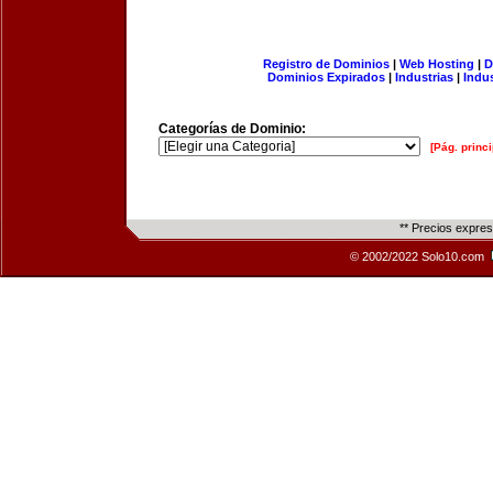
Registro de Dominios
|
Web Hosting
|
D
Dominios Expirados
|
Industrias
|
Indu
Categorías de Dominio:
[Pág. princi
** Precios expre
© 2002/2022 Solo10.com