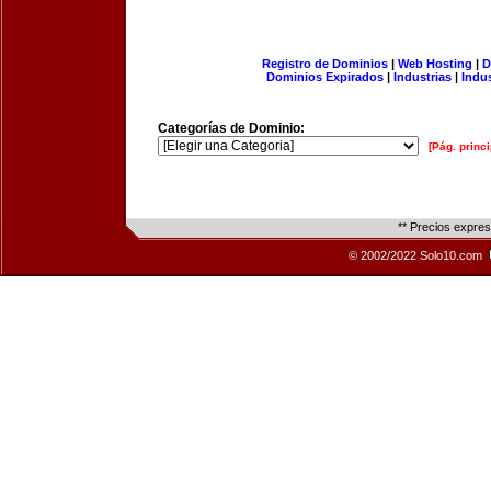
Registro de Dominios
|
Web Hosting
|
D
Dominios Expirados
|
Industrias
|
Indu
Categorías de Dominio:
[Pág. princi
** Precios expre
© 2002/2022 Solo10.com