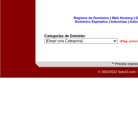
Registro de Dominios
|
Web Hosting
|
D
Dominios Expirados
|
Industrias
|
Indu
Categorías de Dominio:
[Pág. princi
** Precios expre
© 2002/2022 Solo10.com