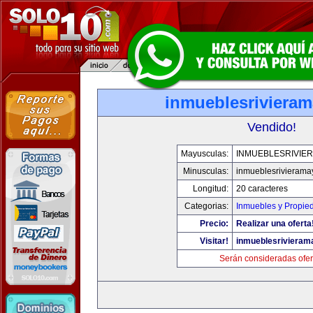
inmueblesriviera
Vendido!
Mayusculas:
INMUEBLESRIVIE
Minusculas:
inmueblesrivieram
Longitud:
20 caracteres
Categorias:
Inmuebles y Propie
Precio:
Realizar una oferta
Visitar!
inmueblesriviera
Serán consideradas ofer