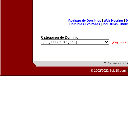
Registro de Dominios
|
Web Hosting
|
D
Dominios Expirados
|
Industrias
|
Indu
Categorías de Dominio:
[Pág. princi
** Precios expre
© 2002/2022 Solo10.com