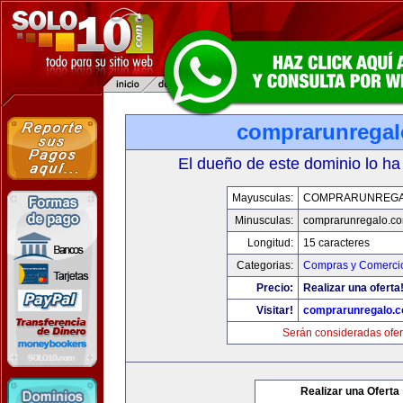
comprarunrega
El dueño de este dominio lo ha
Mayusculas:
COMPRARUNREGA
Minusculas:
comprarunregalo.c
Longitud:
15 caracteres
Categorias:
Compras y Comercio
Precio:
Realizar una oferta
Visitar!
comprarunregalo.
Serán consideradas ofer
Realizar una Oferta