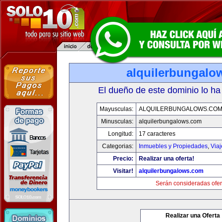
alquilerbungalo
El dueño de este dominio lo ha
Mayusculas:
ALQUILERBUNGALOWS.CO
Minusculas:
alquilerbungalows.com
Longitud:
17 caracteres
Categorias:
Inmuebles y Propiedades
,
Via
Precio:
Realizar una oferta!
Visitar!
alquilerbungalows.com
Serán consideradas ofer
Realizar una Oferta