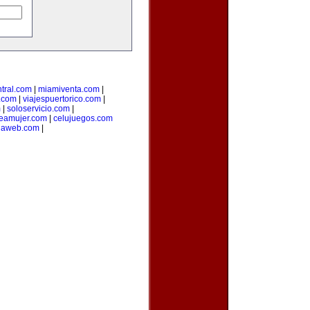
tral.com
|
miamiventa.com
|
.com
|
viajespuertorico.com
|
m
|
soloservicio.com
|
neamujer.com
|
celujuegos.com
rlaweb.com
|