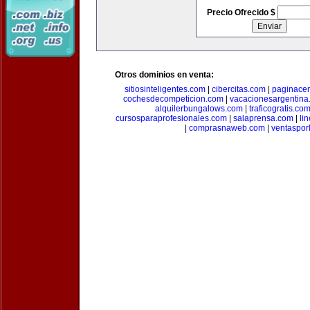
Precio Ofrecido $
Otros dominios en venta:
sitiosinteligentes.com
|
cibercitas.com
|
paginacen
cochesdecompeticion.com
|
vacacionesargentina
alquilerbungalows.com
|
traficogratis.co
cursosparaprofesionales.com
|
salaprensa.com
|
li
|
comprasnaweb.com
|
ventaspo