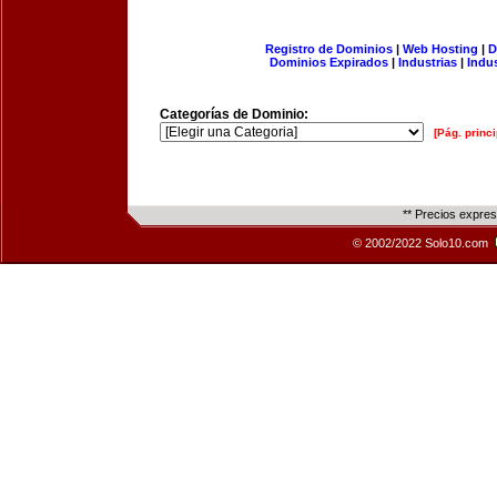
Registro de Dominios
|
Web Hosting
|
D
Dominios Expirados
|
Industrias
|
Indu
Categorías de Dominio:
[Pág. princi
** Precios expre
© 2002/2022 Solo10.com