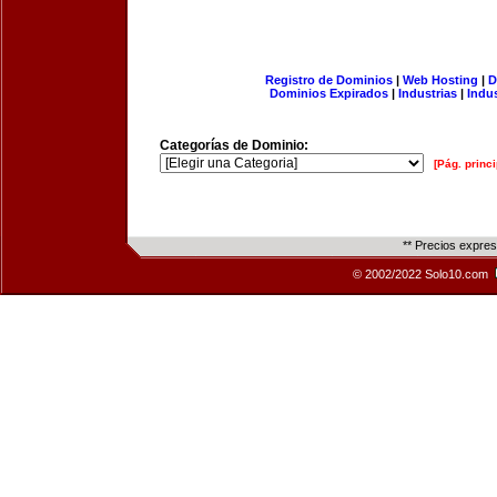
Registro de Dominios
|
Web Hosting
|
D
Dominios Expirados
|
Industrias
|
Indu
Categorías de Dominio:
[Pág. princi
** Precios expre
© 2002/2022 Solo10.com