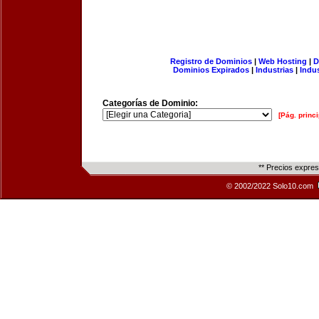
Registro de Dominios
|
Web Hosting
|
D
Dominios Expirados
|
Industrias
|
Indu
Categorías de Dominio:
[Pág. princi
** Precios expre
© 2002/2022 Solo10.com