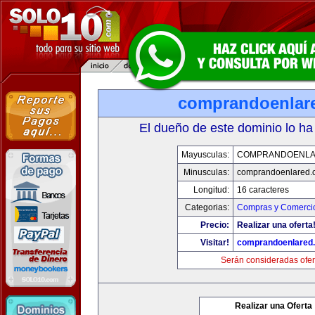
comprandoenlar
El dueño de este dominio lo ha
Mayusculas:
COMPRANDOENLA
Minusculas:
comprandoenlared.
Longitud:
16 caracteres
Categorias:
Compras y Comercio
Precio:
Realizar una oferta
Visitar!
comprandoenlared
Serán consideradas ofer
Realizar una Oferta