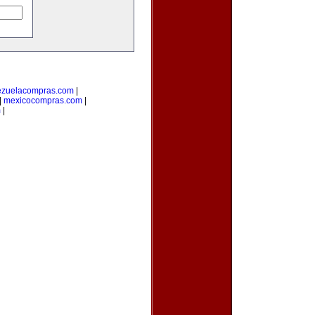
ezuelacompras.com
|
|
mexicocompras.com
|
m
|