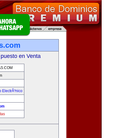
s.com
 puesto en Venta
S.COM
m
 ElectrÃ³nico
!
com
tas