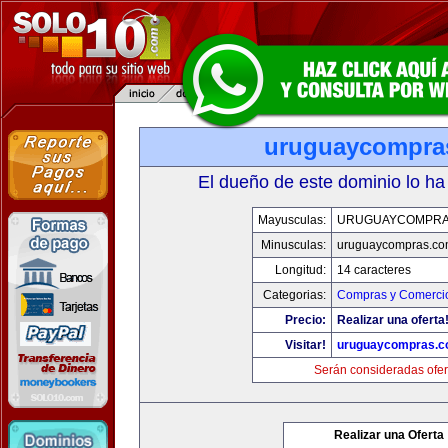
uruguaycompra
El dueño de este dominio lo ha
Mayusculas:
URUGUAYCOMPRA
Minusculas:
uruguaycompras.co
Longitud:
14 caracteres
Categorias:
Compras y Comercio
Precio:
Realizar una oferta
Visitar!
uruguaycompras.
Serán consideradas ofer
Realizar una Oferta