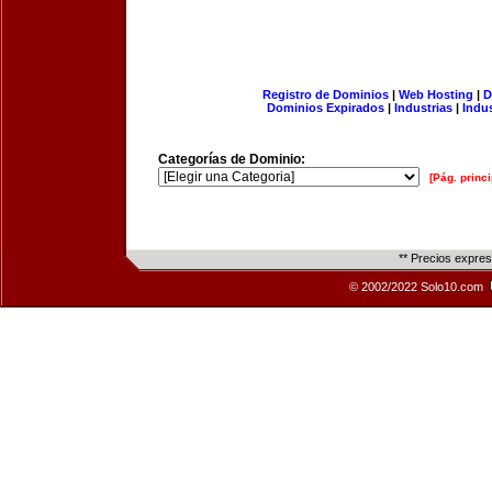
Registro de Dominios
|
Web Hosting
|
D
Dominios Expirados
|
Industrias
|
Indu
Categorías de Dominio:
[Pág. princi
** Precios expre
© 2002/2022 Solo10.com