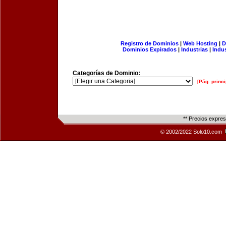
Registro de Dominios
|
Web Hosting
|
D
Dominios Expirados
|
Industrias
|
Indu
Categorías de Dominio:
[Pág. princi
** Precios expre
© 2002/2022 Solo10.com