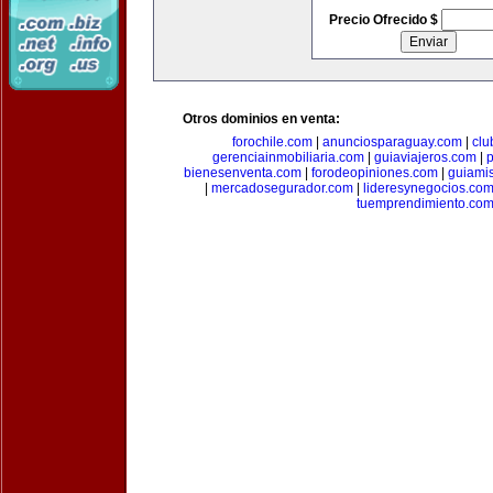
Precio Ofrecido $
Otros dominios en venta:
forochile.com
|
anunciosparaguay.com
|
clu
gerenciainmobiliaria.com
|
guiaviajeros.com
|
p
bienesenventa.com
|
forodeopiniones.com
|
guiami
|
mercadosegurador.com
|
lideresynegocios.co
tuemprendimiento.co