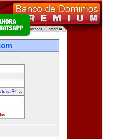
com
M
 ElectrÃ³nico
!
tas