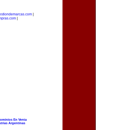
estiondemarcas.com
|
mpras.com
|
ominios En Venta
strias Argentinas