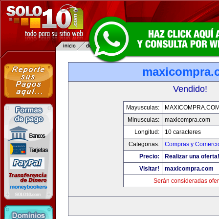
maxicompra.
Vendido!
Mayusculas:
MAXICOMPRA.CO
Minusculas:
maxicompra.com
Longitud:
10 caracteres
Categorias:
Compras y Comercio
Precio:
Realizar una oferta
Visitar!
maxicompra.com
Serán consideradas ofer