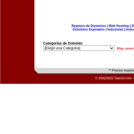
Registro de Dominios
|
Web Hosting
|
D
Dominios Expirados
|
Industrias
|
Indu
Categorías de Dominio:
[Pág. princi
** Precios expre
© 2002/2022 Solo10.com