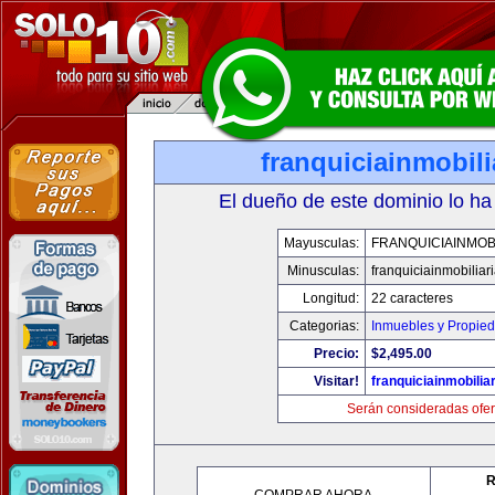
franquiciainmobil
El dueño de este dominio lo ha
Mayusculas:
FRANQUICIAINMOB
Minusculas:
franquiciainmobiliar
Longitud:
22 caracteres
Categorias:
Inmuebles y Propie
Precio:
$2,495.00
Visitar!
franquiciainmobilia
Serán consideradas ofer
R