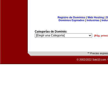
Registro de Dominios
|
Web Hosting
|
D
Dominios Expirados
|
Industrias
|
Indu
Categorías de Dominio:
[Pág. princi
** Precios expre
© 2002/2022 Solo10.com