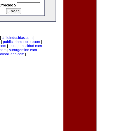
Ofrecido $
|
chileindustrias.com
|
m
|
publicarinmuebles.com
|
.com
|
tecnopublicidad.com
|
.com
|
surargentino.com
|
nmobiliaria.com
|