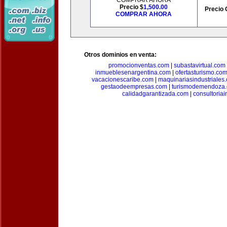
COMPRAR AHORA
Precio $
1,500.00
Precio 
COMPRAR AHORA
Otros dominios en venta:
promocionventas.com
|
subastavirtual.com
inmueblesenargentina.com
|
ofertasturismo.co
vacacionescaribe.com
|
maquinariasindustriales
gestaodeempresas.com
|
turismodemendoza
calidadgarantizada.com
|
consultoriai