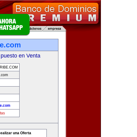
be.com
 puesto en Venta
RIBE.COM
e.com
be.com
tas
ealizar una Oferta