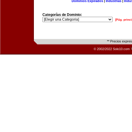
Dominios Expirados
|
Industrias
|
Indu
Categorías de Dominio:
[Pág. princi
** Precios expre
© 2002/2022 Solo10.com