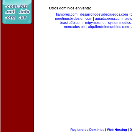
Otros dominios en venta:
fiambres.com
|
desarrollodevideojuegos.com
|
meetingsbydesign.com
|
guiaitapema.com
|
aut
brasilb2b.com
|
mipymes.net
|
systemmedics
mercados.biz
|
alquilerdeinmuebles.com
|
Registro de Dominios
|
Web Hosting
|
D