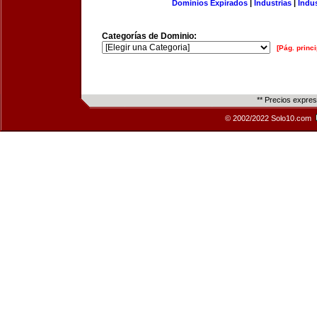
Dominios Expirados
|
Industrias
|
Indu
Categorías de Dominio:
[Pág. princi
** Precios expre
© 2002/2022 Solo10.com