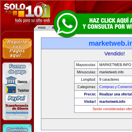
marketweb.i
Vendido!
Mayusculas:
MARKETWEB.INFO
Minusculas:
marketweb.info
Longitud:
9 caracteres
Categorias:
Compras y Comercio
Precio:
Realizar una oferta
Visitar!
marketweb.info
Serán consideradas ofer