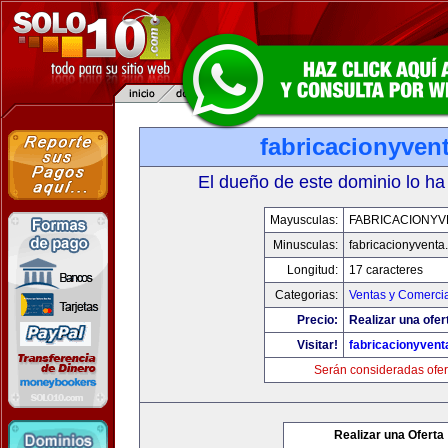
fabricacionyven
El dueño de este dominio lo ha
Mayusculas:
FABRICACIONYV
Minusculas:
fabricacionyventa
Longitud:
17 caracteres
Categorias:
Ventas y Comercia
Precio:
Realizar una ofer
Visitar!
fabricacionyven
Serán consideradas ofer
Realizar una Oferta