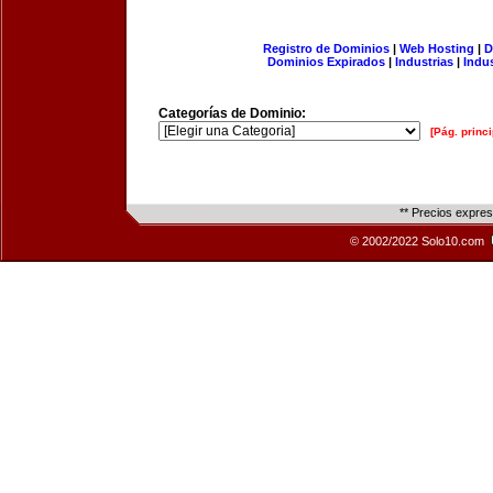
Registro de Dominios
|
Web Hosting
|
D
Dominios Expirados
|
Industrias
|
Indu
Categorías de Dominio:
[Pág. princi
** Precios expre
© 2002/2022 Solo10.com