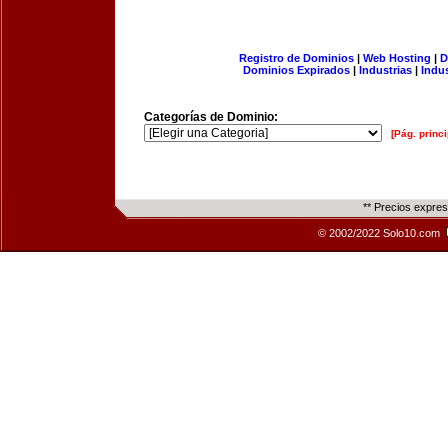
Registro de Dominios
|
Web Hosting
|
D
Dominios Expirados
|
Industrias
|
Indu
Categorías de Dominio:
[Pág. princi
** Precios expre
© 2002/2022 Solo10.com