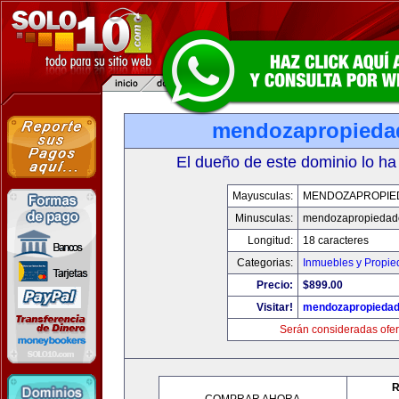
mendozapropieda
El dueño de este dominio lo ha
Mayusculas:
MENDOZAPROPIE
Minusculas:
mendozapropiedad
Longitud:
18 caracteres
Categorias:
Inmuebles y Propi
Precio:
$899.00
Visitar!
mendozapropieda
Serán consideradas ofer
R