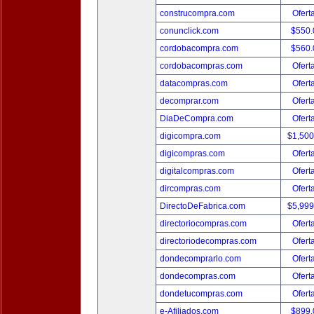
construcompra.com
Ofert
conunclick.com
$550
cordobacompra.com
$560
cordobacompras.com
Ofert
datacompras.com
Ofert
decomprar.com
Ofert
DiaDeCompra.com
Ofert
digicompra.com
$1,50
digicompras.com
Ofert
digitalcompras.com
Ofert
dircompras.com
Ofert
DirectoDeFabrica.com
$5,99
directoriocompras.com
Ofert
directoriodecompras.com
Ofert
dondecomprarlo.com
Ofert
dondecompras.com
Ofert
dondetucompras.com
Ofert
e-Afiliados.com
$899