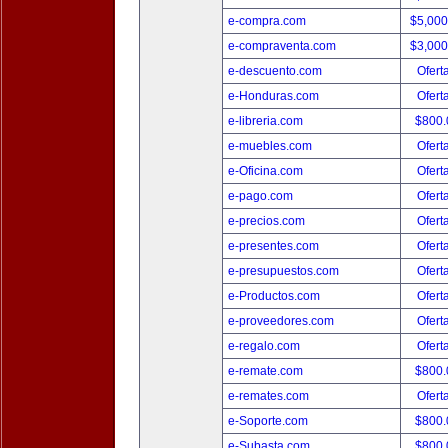
e-compra.com
$5,00
e-compraventa.com
$3,00
e-descuento.com
Ofert
e-Honduras.com
Ofert
e-libreria.com
$800
e-muebles.com
Ofert
e-Oficina.com
Ofert
e-pago.com
Ofert
e-precios.com
Ofert
e-presentes.com
Ofert
e-presupuestos.com
Ofert
e-Productos.com
Ofert
e-proveedores.com
Ofert
e-regalo.com
Ofert
e-remate.com
$800
e-remates.com
Ofert
e-Soporte.com
$800
e-Subasta.com
$800